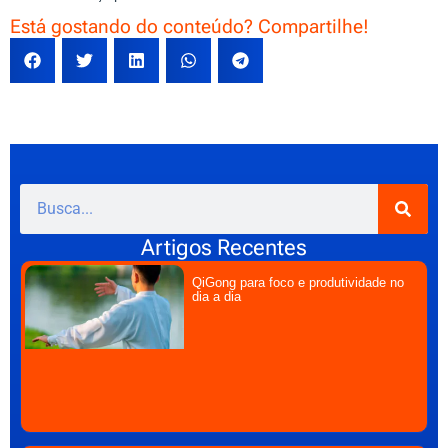
Está gostando do conteúdo? Compartilhe!
Artigos Recentes
QiGong para foco e produtividade no
dia a dia